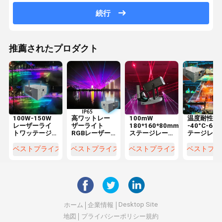
続行
推薦されたプロダクト
100W-150W
高ワットレー
100mW
温度耐性
レーザーライ
ザーライト
180*160*80mm
-40°C-60°
トワッテージ
RGBレーザー
ステージレー
テージレー
ソリューショ
500mw スポー
ザーライト フ
ーライト 赤
ン 空気冷却で
ツイベントと
ァン冷却 安定
レーザー色
ベストプライス
ベストプライス
ベストプライス
ベストプラ
カスタマイズ
信じられない
した動作
出力電圧
可能
ような視覚効
DC12V 1A
果のために
Desktop Site
ホーム
企業情報
地図
プライバシーポリシー規約