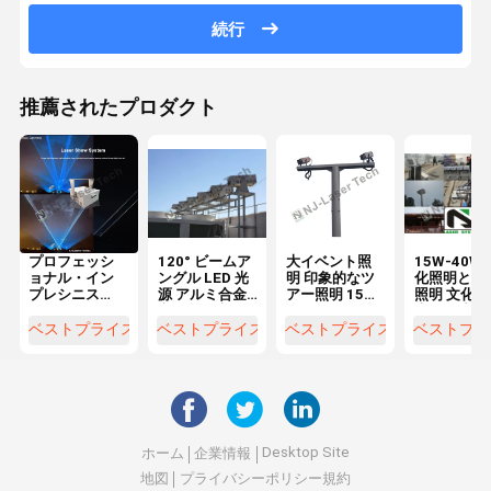
続行
推薦されたプロダクト
プロフェッシ
120° ビームア
大イベント照
15W-40W 
ョナル・イン
ングル LED 光
明 印象的なツ
化照明と旅
プレシニス
源 アルミ合金
アー照明 15W-
照明 文化・
ト・ツアー・
文化・観光照
40W アルミ合
光目的地照
ライト 0-
明
金
ベストプライス
ベストプライス
ベストプライス
ベストプラ
10V/1-10V
IP65
Desktop Site
ホーム
企業情報
地図
プライバシーポリシー規約