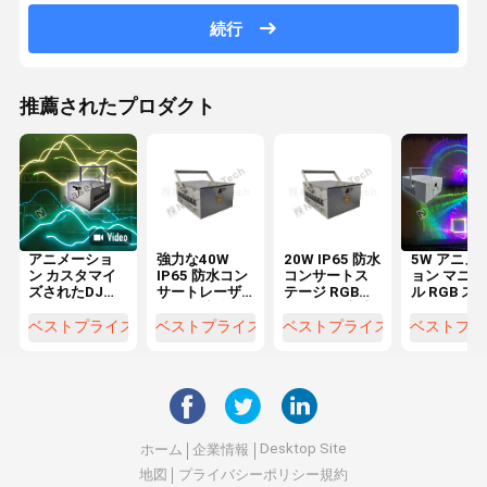
続行
推薦されたプロダクト
アニメーショ
強力な40W
20W IP65 防水
5W アニメ
ン カスタマイ
IP65 防水コン
コンサートス
ョン マニュ
ズされたDJレ
サートレーザ
テージ RGBレ
ル RGB ス
ーザー効果照
ー 屋外音楽イ
ーザー 観光地
レーザーシ
明 5W RGB デ
ベント
域 シーニック
ー ステージ
ベストプライス
ベストプライス
ベストプライス
ベストプラ
ィスコレーザ
スポットレー
イト プロジ
ーライト
ザー
クター
Desktop Site
ホーム
企業情報
地図
プライバシーポリシー規約